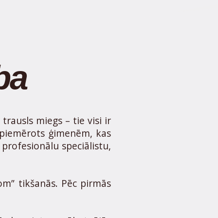
ba
ausls miegs – tie visi ir
r piemērots ģimenēm, kas
profesionālu speciālistu,
oom” tikšanās. Pēc pirmās