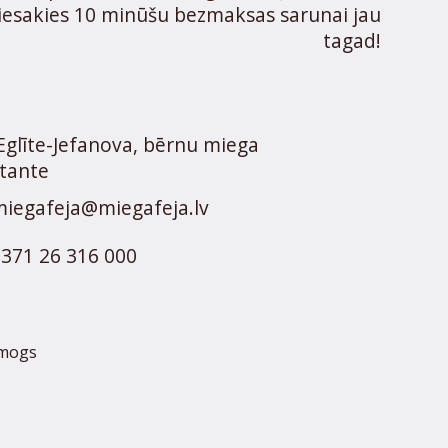
iesakies 10 minūšu bezmaksas sarunai jau
tagad!
Eglīte-Jefanova, bērnu miega
tante
iegafeja@miegafeja.lv
371 26 316 000