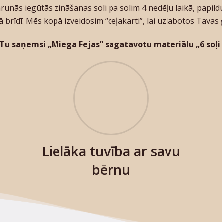
sarunās iegūtās zināšanas soli pa solim 4 nedēļu laikā, pap
 brīdī. Mēs kopā izveidosim “ceļakarti”, lai uzlabotos Tavas
s Tu saņemsi „Miega Fejas” sagatavotu materiālu
„6 soļ
Lielāka tuvība ar savu
bērnu