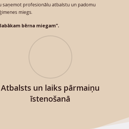
ildu saņemot profesionālu atbalstu un padomu
 ģimenes miegs.
i labākam bērna miegam”.
Atbalsts un laiks pārmaiņu
īstenošanā