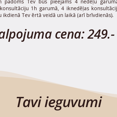
 un padoms Tev būs pieejams 4 nedēļu garumā,
o konsultāciju 1h garumā, 4 iknedēļas konsultāci
u ikdienā Tev ērtā veidā un laikā (arī brīvdienās).
alpojuma cena: 249.-
Tavi ieguvumi