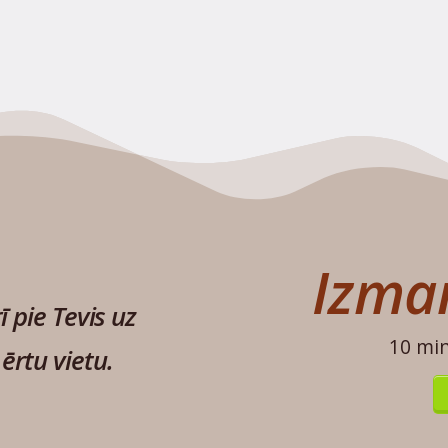
Izman
ī pie Tevis uz
10 mi
ērtu vietu.