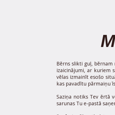
M
Bērns slikti guļ, bērnam
izaicinājumi, ar kuriem
vēlas izmainīt esošo sit
kas pavadītu pārmaiņu ī
Saziņa notiks Tev ērtā v
sarunas Tu e-pastā saņe