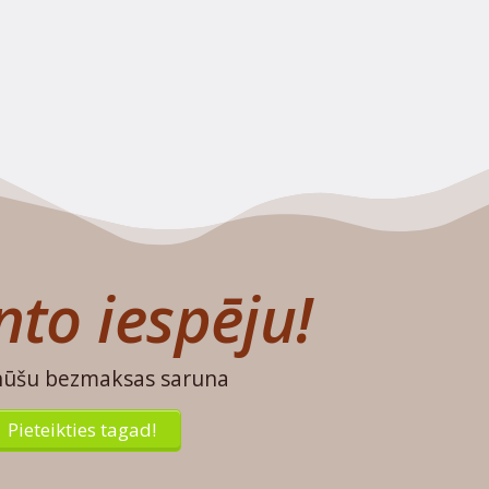
to iespēju!
nūšu bezmaksas saruna
Pieteikties tagad!