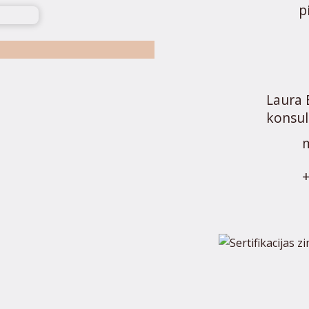
p
Laura 
konsul
m
+