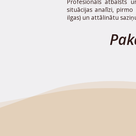
Profesionāls atbalsts
situācijas analīzi, pirm
ilgas) un attālinātu saziņ
Pak