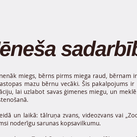
ēneša sadarbī
 nenāk miegs, bērns pirms miega raud, bērnam ir tr
 sastopas mazu bērnu vecāki. Šis pakalpojums i
uāciju, lai uzlabot savas ģimenes miegu, un meklē 
stenošanā.
eidā un laikā: tālruņa zvans, videozvans vai „Z
msi noderīgu sarunas kopsavilkumu.